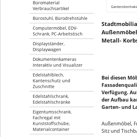
Büromaterial
Garderobenhake
Verbrauchsartikel
Bürostuhl, Bürodrehstühle
Stadtmobilia
Computermöbel, EDV-
Außenmöbel,
Schrank, PC-Arbeitstisch
Metall- Korb
Displayständer,
Displaywagen
Dokumentenkameras
Interaktiv und Visualizer
Edelstahlblech,
Bei diesen Möb
Kantenschutz und
Fassadenquali
Zuschnitte
Verfügung. Au
Edelstahlschrank,
der Aufbau ka
Edelstahlschränke
Garten- und L
Eigentumsschrank,
Fachregal mit
Außenmöbel, Fr
Kunststoffschübe,
Materialcontainer
Sitz und Tisch