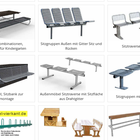
Kombinationen,
Sitzgruppen Außen mit Gitter Sitz und
Sitztravers
ür Kindergarten
Rücken
, Sitzbank zur
Außenmöbel Sitztraverse mit Sitzﬂäche
Sitzgruppen mit
montage
aus Drahtgitter