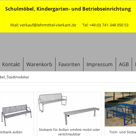
Schulmöbel, Kindergarten- und Betriebseinrichtung
Mail: verkauf@lehrmittel-vierkant.de
Tel: +49 (0) 741-348 950 53
Kontakt
Warenkorb
Favoriten
Impressum
AGB
l, Stadtmobiliar
Sitzbank für Außen ortsfest mobil oder
Sitzbank außen
Tisch- und Sitz
verschraubbar